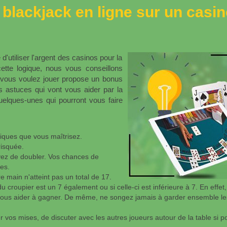
blackjack en ligne sur un casi
d'utiliser l'argent des casinos pour la
ette logique, nous vous conseillons
l vous voulez jouer propose un bonus
 astuces qui vont vous aider par la
quelques-unes qui pourront vous faire
niques que vous maîtrisez.
risquée.
ez de doubler. Vos chances de
es.
e main n'atteint pas un total de 17.
u croupier est un 7 également ou si celle-ci est inférieure à 7. En effet,
t vous aider à gagner. De même, ne songez jamais à garder ensemble le
 vos mises, de discuter avec les autres joueurs autour de la table si po