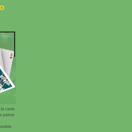
no
 la carte
s paires
ssible.