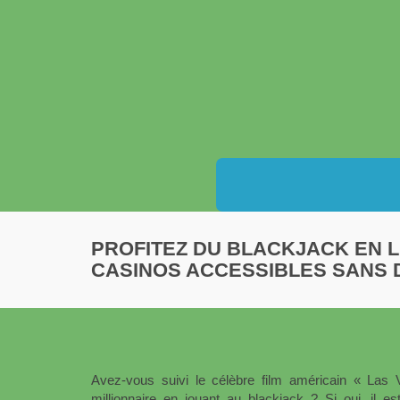
PROFITEZ DU BLACKJACK EN L
CASINOS ACCESSIBLES SANS 
Avez-vous suivi le célèbre film américain « Las V
millionnaire en jouant au blackjack ? Si oui, il