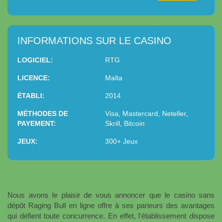
INFORMATIONS SUR LE CASINO
LOGICIEL:
RTG
LICENCE:
Malta
ÉTABLI:
2014
MÉTHODES DE
Visa
Mastercard
Neteller
PAYEMENT:
Skrill
Bitcoin
JEUX:
300+ Jeux
Nous avons le plaisir de vous annoncer que le casino sans
dépôt Raging Bull en ligne offre à ses parieurs des avantages
qui défient toute concurrence. En effet, l'établissement dispose