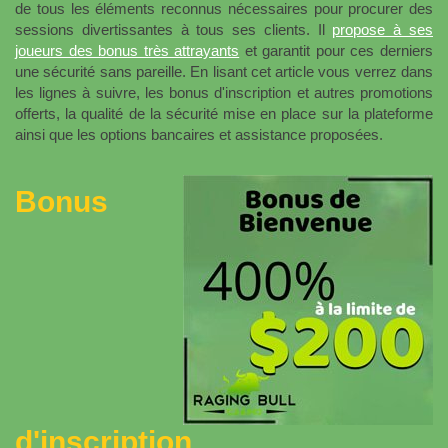
de tous les éléments reconnus nécessaires pour procurer des
sessions divertissantes à tous ses clients. Il
propose à ses
joueurs des bonus très attrayants
et garantit pour ces derniers
une sécurité sans pareille. En lisant cet article vous verrez dans
les lignes à suivre, les bonus d'inscription et autres promotions
offerts, la qualité de la sécurité mise en place sur la plateforme
ainsi que les options bancaires et assistance proposées.
Bonus
d'inscription