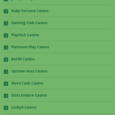
Ruby Fortune Casino
Gaming Club Casino
PlayOLG Casino
Platinum Play Casino
Bet99 Casino
Uptown Aces Casino
Sloto'Cash Casino
Slots Empire Casino
Lucky8 Casino